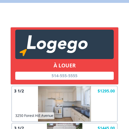
X Fermer
Lien vers inscription (sera inclus dans courriel)
X Fermer
Envoyez
Copier lien
À LOUER
X Fermer
Envoyez
514-555-5555
3 1/2
$1295.00
3250 Forest Hill Avenue
3 1/2
$1445.00