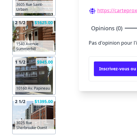
3605 Rue Saint-
Urbain
https://carteprox
2 1/2
$1625.00
Opinions (0)
Pas d'opinion pour l
1540 Avenue
Summerhill
1 1/2
$945.00
Inscrivez-vous ou
10160 Av. Papineau
2 1/2
$1395.00
3025 Rue
Sherbrooke Ouest