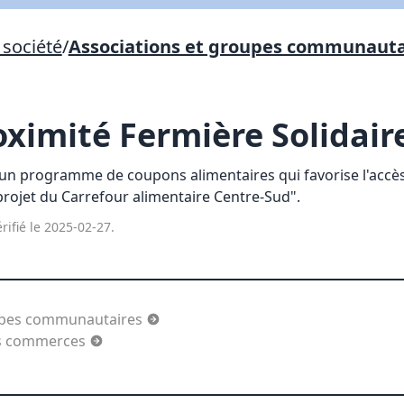
Lien vers inscription (sera inclus dans courriel)
société
/
Associations et groupes communauta
X Fermer
Envoyez
Copier lien
oximité Fermière Solidair
X Fermer
Envoyez
 un programme de coupons alimentaires qui favorise l'accès 
rojet du Carrefour alimentaire Centre-Sud".
rifié le 2025-02-27.
oupes communautaires
es commerces