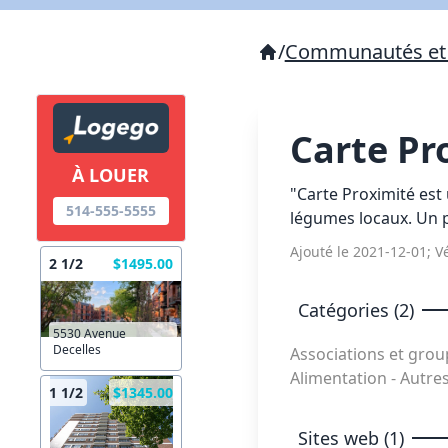
/
Communautés et 
Carte Pr
À LOUER
"Carte Proximité est
514-555-5555
légumes locaux. Un p
Ajouté le 2021-12-01; Vé
2 1/2
$1495.00
Catégories (2)
5530 Avenue
Decelles
Associations et gr
Alimentation - Autr
1 1/2
$1345.00
Sites web (1)