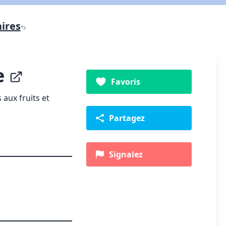
ires
e
Favoris
aux fruits et
Partagez
Signalez