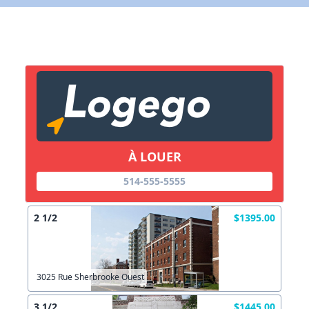
X Fermer
Lien vers inscription (sera inclus dans courriel)
X Fermer
Envoyez
Copier lien
À LOUER
514-555-5555
X Fermer
Envoyez
2 1/2
$1395.00
3025 Rue Sherbrooke Ouest
3 1/2
$1445.00