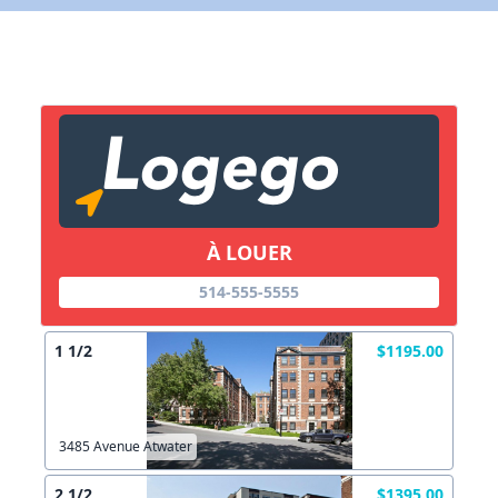
X Fermer
Lien vers inscription (sera inclus dans courriel)
X Fermer
Envoyez
Copier lien
À LOUER
514-555-5555
X Fermer
Envoyez
1 1/2
$1195.00
3485 Avenue Atwater
2 1/2
$1395.00