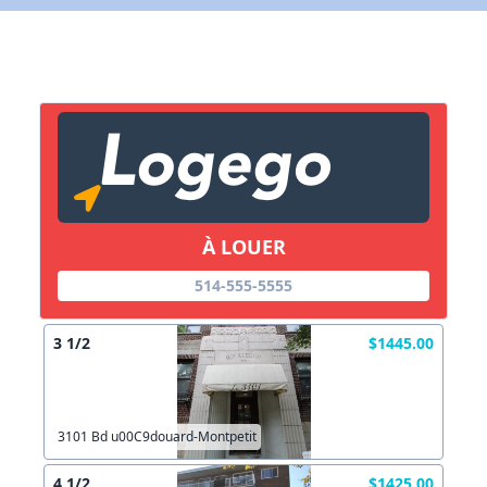
X Fermer
Lien vers inscription (sera inclus dans courriel)
X Fermer
Envoyez
Copier lien
À LOUER
X Fermer
Envoyez
514-555-5555
3 1/2
$1445.00
3101 Bd u00C9douard-Montpetit
4 1/2
$1425.00