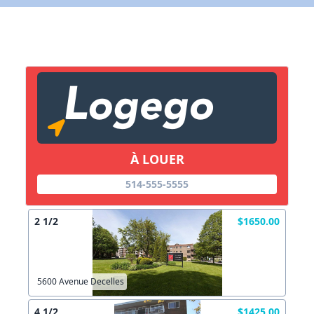
X Fermer
Lien vers inscription (sera inclus dans courriel)
X Fermer
Envoyez
Copier lien
À LOUER
514-555-5555
X Fermer
Envoyez
2 1/2
$1650.00
5600 Avenue Decelles
4 1/2
$1425.00