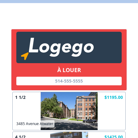
X Fermer
Lien vers inscription (sera inclus dans courriel)
X Fermer
Envoyez
Copier lien
À LOUER
514-555-5555
X Fermer
Envoyez
1 1/2
$1195.00
3485 Avenue Atwater
4 1/2
$1425.00