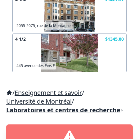
2055-2075, rue de la Montagne
4 1/2
$1345.00
445 avenue des Pins E
/
Enseignement et savoir
/
Université de Montréal
/
Laboratoires et centres de recherche