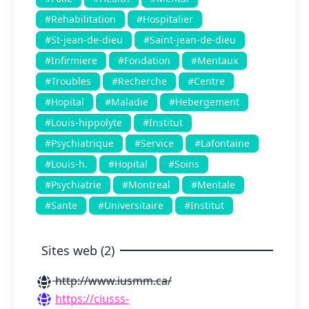
#Rehabilitation
#Hospitalier
#St-jean-de-dieu
#Saint-jean-de-dieu
#Infirmiere
#Fondation
#Mentaux
#Troubles
#Recherche
#Centre
#Hopital
#Maladie
#Hebergement
#Louis-hippolyte
#Institut
#Psychiatrique
#Service
#Lafontaine
#Louis-h.
#Hopital
#Soins
#Psychiatrie
#Montreal
#Mentale
#Sante
#Universitaire
#Institut
Sites web (2)
http://www.iusmm.ca/
https://ciusss-