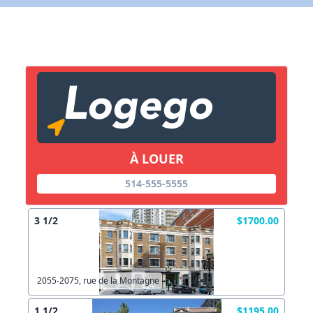
Lien vers inscription (sera inclus dans courriel)
X Fermer
Envoyez
Copier lien
À LOUER
X Fermer
Envoyez
514-555-5555
3 1/2
$1700.00
2055-2075, rue de la Montagne
1 1/2
$1195.00