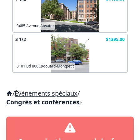
3485 Avenue Atwater
3 1/2
$1395.00
3101 Bd u00C9douard-Montpetit
/
Événements spéciaux
/
Congrès et conférences