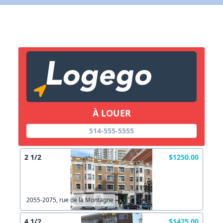
X Fermer
Lien vers inscription (sera inclus dans courriel)
X Fermer
Envoyez
Copier lien
À LOUER
514-555-5555
X Fermer
Envoyez
2 1/2
$1250.00
2055-2075, rue de la Montagne
4 1/2
$1425.00