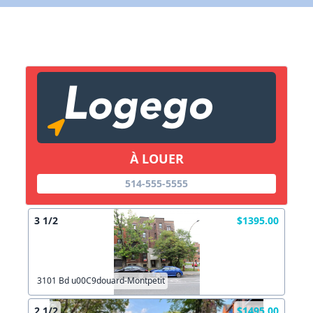
X Fermer
Lien vers inscription (sera inclus dans courriel)
X Fermer
Envoyez
Copier lien
À LOUER
X Fermer
Envoyez
514-555-5555
3 1/2
$1395.00
3101 Bd u00C9douard-Montpetit
2 1/2
$1495.00