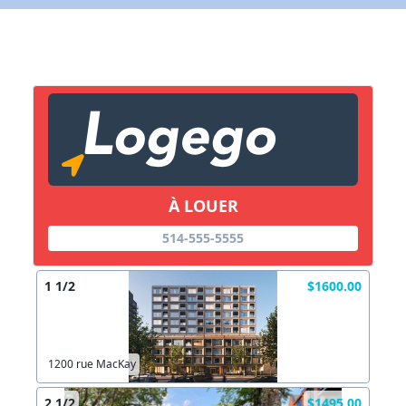
X Fermer
Lien vers inscription (sera inclus dans courriel)
X Fermer
Envoyez
Copier lien
À LOUER
X Fermer
Envoyez
514-555-5555
1 1/2
$1600.00
1200 rue MacKay
2 1/2
$1495.00