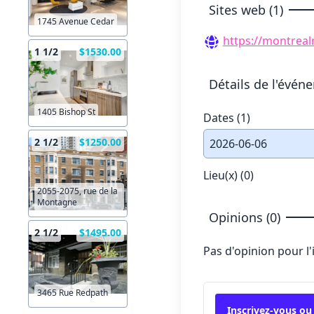
Sites web (1)
1745 Avenue Cedar
https://montreal
1 1/2
$1530.00
Détails de l'évén
1405 Bishop St
Dates (1)
2 1/2
$1250.00
2026-06-06
Lieu(x) (0)
2055-2075, rue de la
Montagne
Opinions (0)
2 1/2
$1495.00
Pas d'opinion pour l
3465 Rue Redpath
Inscrivez-vous ou