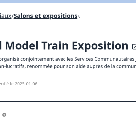
Lien vers inscription (sera inclus dans courriel)
iaux
/
Salons et expositions
X Fermer
Envoyez
Copier lien
 Model Train Exposition
X Fermer
Envoyez
 organisé conjointement avec les Services Communautaires J
non-lucratifs, renommée pour son aide auprès de la commu
rifié le 2025-01-06.
s