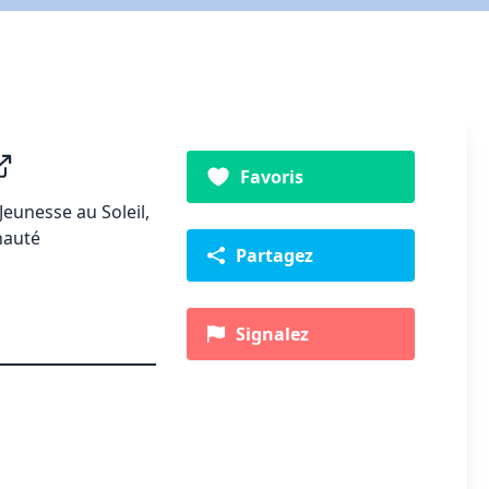
Favoris
eunesse au Soleil,
nauté
Partagez
Signalez