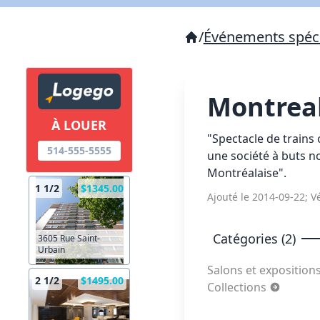
/
Événements spéc
Montreal
À LOUER
"Spectacle de trains
514-555-5555
une société à buts 
Montréalaise".
1 1/2
$1345.00
Ajouté le 2014-09-22; Vé
Catégories (2)
3605 Rue Saint-
Urbain
Salons et exposition
2 1/2
$1495.00
Collections