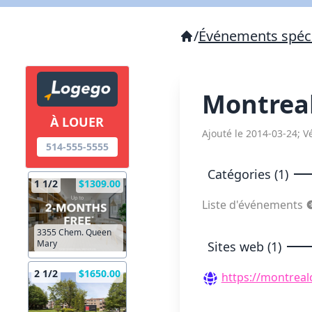
/
Événements spéc
Montrea
À LOUER
Ajouté le 2014-03-24; Vé
514-555-5555
Catégories (1)
1 1/2
$1309.00
Liste d'événements
3355 Chem. Queen
Mary
Sites web (1)
2 1/2
$1650.00
https://montreal