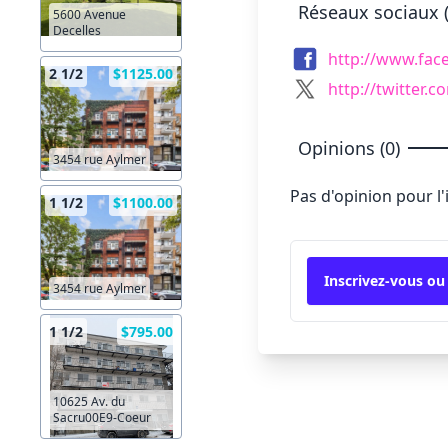
Réseaux sociaux (
5600 Avenue
Decelles
http://www.fac
2 1/2
$1125.00
http://twitter.
Opinions (0)
3454 rue Aylmer
Pas d'opinion pour l
1 1/2
$1100.00
Inscrivez-vous ou
3454 rue Aylmer
1 1/2
$795.00
10625 Av. du
Sacru00E9-Coeur