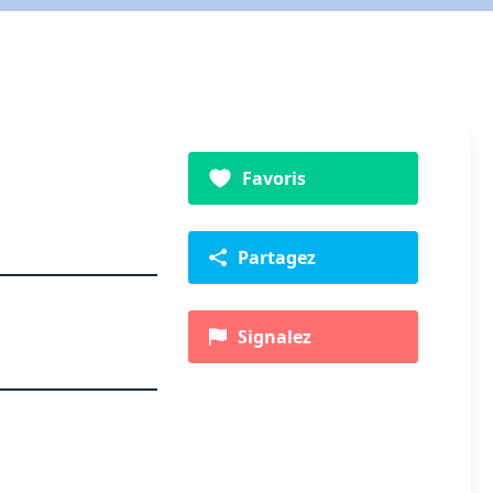
Favoris
Partagez
Signalez