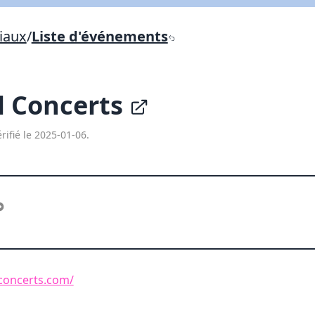
Lien vers inscription (sera inclus dans courriel)
iaux
/
Liste d'événements
X Fermer
Envoyez
Copier lien
l Concerts
X Fermer
Envoyez
rifié le 2025-01-06.
concerts.com/