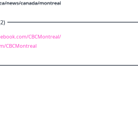
.ca/news/canada/montreal
2)
cebook.com/CBCMontreal/
com/CBCMontreal