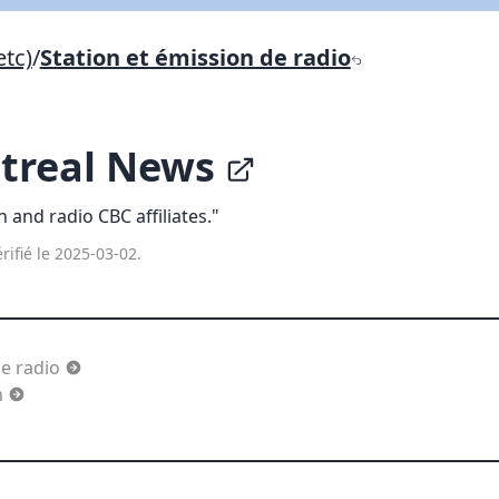
Lien vers inscription (sera inclus dans courriel)
etc)
/
Station et émission de radio
X Fermer
Envoyez
Copier lien
treal News
X Fermer
Envoyez
n and radio CBC affiliates."
rifié le 2025-03-02.
de radio
n