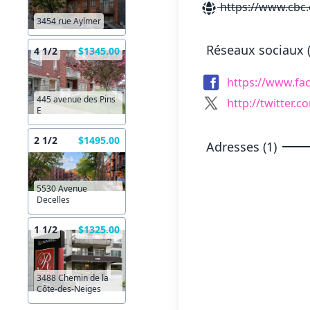
https://www.cbc
3454 rue Aylmer
Réseaux sociaux (
4 1/2
$1345.00
https://www.fa
445 avenue des Pins
http://twitter.
E
2 1/2
$1495.00
Adresses (1)
5530 Avenue
Decelles
1 1/2
$1325.00
3488 Chemin de la
Côte-des-Neiges