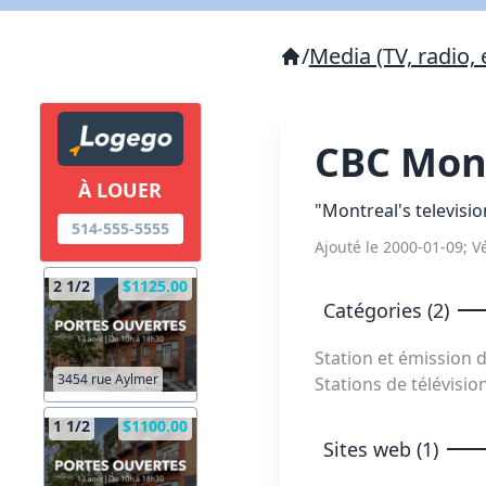
/
Media (TV, radio, 
CBC Mon
À LOUER
"Montreal's televisio
514-555-5555
Ajouté le 2000-01-09; Vé
2 1/2
$1125.00
Catégories (2)
Station et émission 
3454 rue Aylmer
Stations de télévisio
1 1/2
$1100.00
Sites web (1)