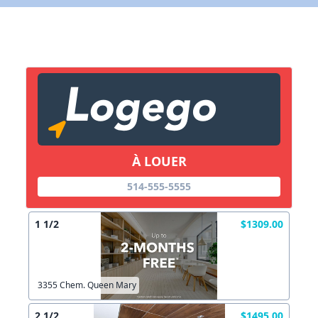
Lien vers inscription (sera inclus dans courriel)
X Fermer
Envoyez
Copier lien
À LOUER
X Fermer
Envoyez
514-555-5555
1 1/2
$1309.00
3355 Chem. Queen Mary
2 1/2
$1495.00