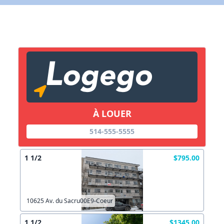
X Fermer
Lien vers inscription (sera inclus dans courriel)
X Fermer
Envoyez
Copier lien
À LOUER
514-555-5555
X Fermer
Envoyez
1 1/2
$795.00
10625 Av. du Sacru00E9-Coeur
1 1/2
$1345.00