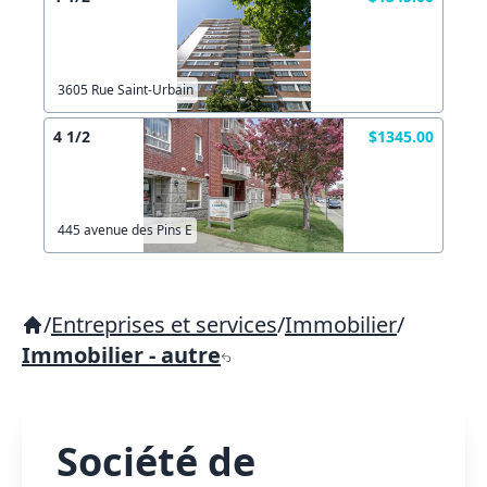
3605 Rue Saint-Urbain
4 1/2
$1345.00
445 avenue des Pins E
/
Entreprises et services
/
Immobilier
/
Immobilier - autre
Société de