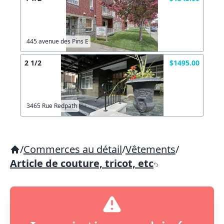
445 avenue des Pins E
2 1/2
$1495.00
3465 Rue Redpath
/
Commerces au détail
/
Vêtements
/
Article de couture, tricot, etc