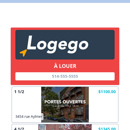
X Fermer
Lien vers inscription (sera inclus dans courriel)
X Fermer
Envoyez
Copier lien
À LOUER
514-555-5555
X Fermer
Envoyez
1 1/2
$1100.00
3454 rue Aylmer
4 1/2
$1345.00