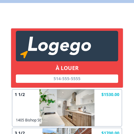
X Fermer
Lien vers inscription (sera inclus dans courriel)
X Fermer
Envoyez
Copier lien
À LOUER
514-555-5555
X Fermer
Envoyez
1 1/2
$1530.00
1405 Bishop St
3 1/2
$1700.00