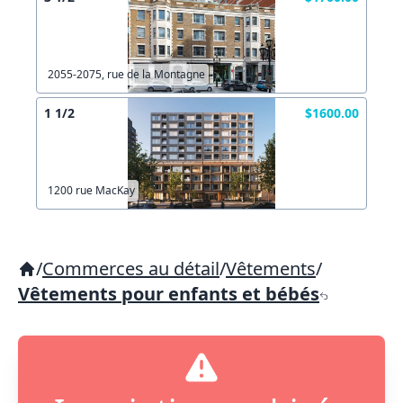
2055-2075, rue de la Montagne
1 1/2
$1600.00
1200 rue MacKay
/
Commerces au détail
/
Vêtements
/
Vêtements pour enfants et bébés