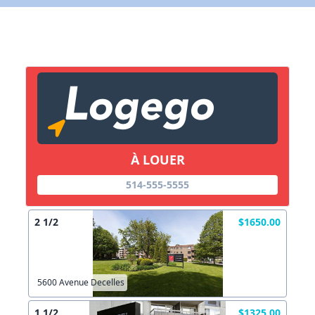
X Fermer
Lien vers inscription (sera inclus dans courriel)
X Fermer
Envoyez
Copier lien
À LOUER
514-555-5555
X Fermer
Envoyez
2 1/2
$1650.00
5600 Avenue Decelles
1 1/2
$1325.00