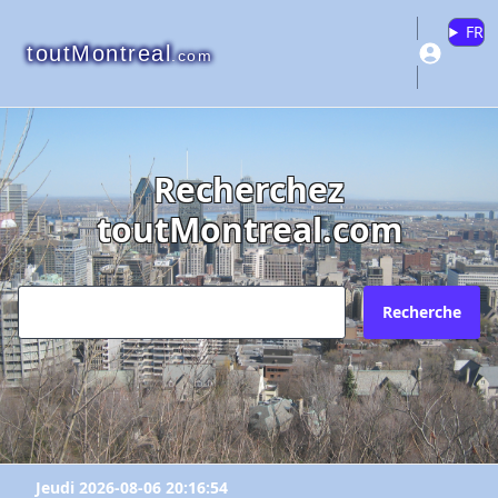
FR
toutMontreal
.com
"Allô Prof"
"Allô Prof"
"Allô Prof"
Recherchez
toutMontreal.com
Veuillez vous connecter ou créer un
Pourquoi?
Envoyez l'inscription à quel courriel?
compte pour ajouter à vos favoris.
N'existe plus
Redirige vers un autre site
Recherche
Votre courriel?
Les informations ne sont plus à jour
Connectez-vous
X Fermer
Autre
Créer un compte
Commentaires:
Commentaires:
X Fermer
Jeudi 2026-08-06 20:16:54