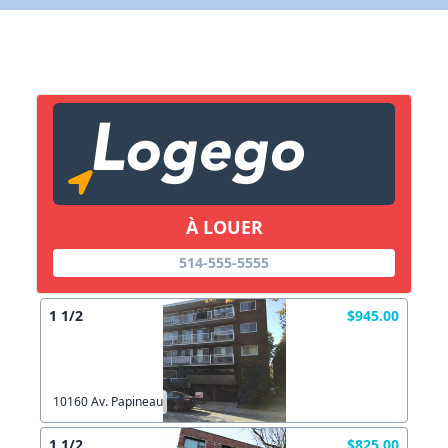
X Fermer
Lien vers inscription (sera inclus dans courriel)
X Fermer
Envoyez
Copier lien
À LOUER
X Fermer
Envoyez
514-555-5555
1 1/2
$945.00
10160 Av. Papineau
1 1/2
$825.00