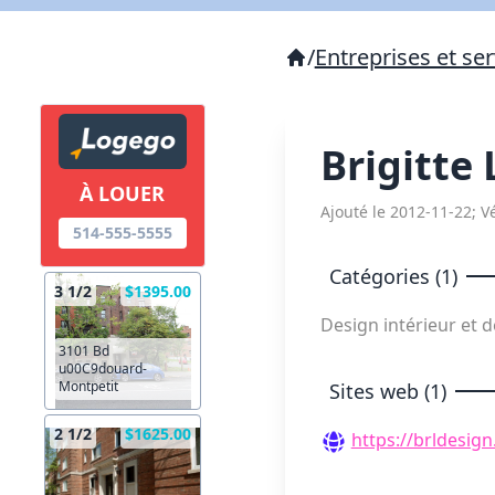
/
Entreprises et ser
Brigitte
À LOUER
Ajouté le 2012-11-22; Vé
514-555-5555
Catégories (1)
3 1/2
$1395.00
Design intérieur et 
3101 Bd
u00C9douard-
Montpetit
Sites web (1)
2 1/2
$1625.00
https://brldesig