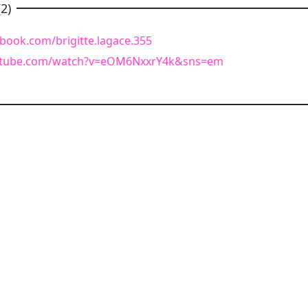
2)
cebook.com/brigitte.lagace.355
utube.com/watch?v=eOM6NxxrY4k&sns=em