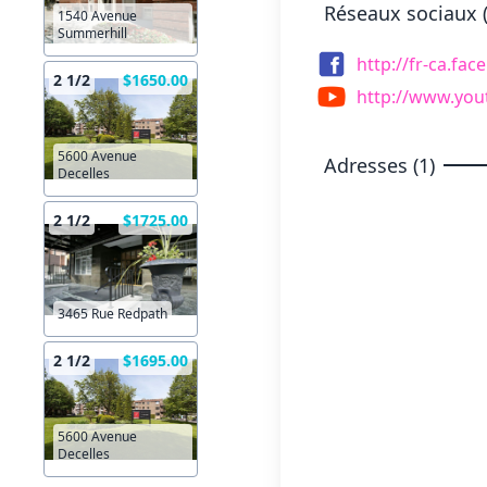
Réseaux sociaux (
1540 Avenue
Summerhill
http://fr-ca.fa
2 1/2
$1650.00
http://www.yo
5600 Avenue
Adresses (1)
Decelles
2 1/2
$1725.00
3465 Rue Redpath
2 1/2
$1695.00
5600 Avenue
Decelles