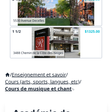
5530 Avenue Decelles
1 1/2
$1325.00
3488 Chemin de la Côte-des-Neiges
/
Enseignement et savoir
/
Cours (arts, sports, langues, etc)
/
Cours de musique et chant