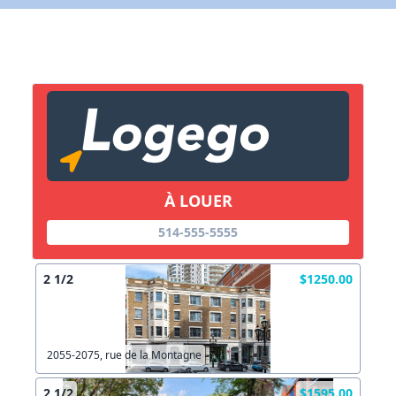
X Fermer
Lien vers inscription (sera inclus dans courriel)
X Fermer
Envoyez
Copier lien
À LOUER
514-555-5555
X Fermer
Envoyez
2 1/2
$1250.00
2055-2075, rue de la Montagne
2 1/2
$1595.00