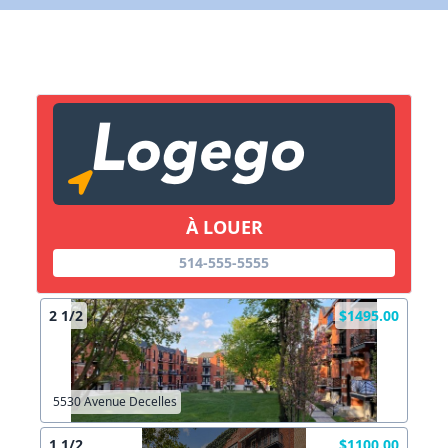
X Fermer
Lien vers inscription (sera inclus dans courriel)
X Fermer
Envoyez
Copier lien
À LOUER
514-555-5555
X Fermer
Envoyez
2 1/2
$1495.00
5530 Avenue Decelles
1 1/2
$1100.00