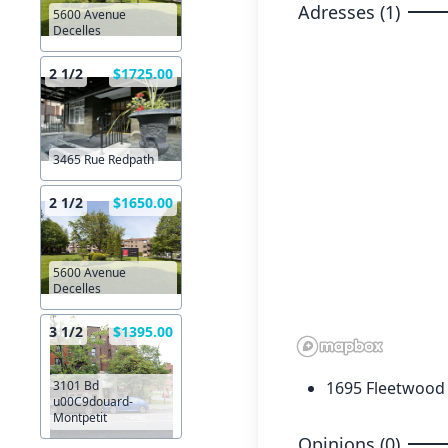
Adresses (1)
5600 Avenue
Decelles
2 1/2
$1725.00
3465 Rue Redpath
2 1/2
$1650.00
5600 Avenue
Decelles
3 1/2
$1395.00
1695 Fleetwood
3101 Bd
u00C9douard-
Montpetit
Opinions (0)