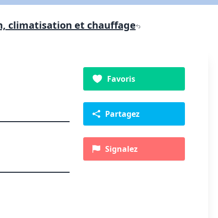
n, climatisation et chauffage
Favoris
Partagez
Signalez