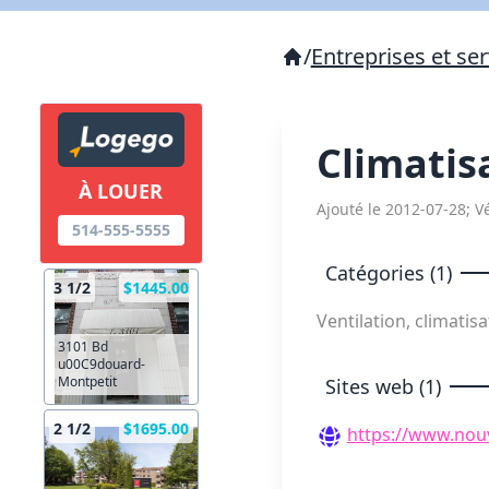
/
Entreprises et ser
Climatis
À LOUER
Ajouté le 2012-07-28; Vé
514-555-5555
Catégories (1)
3 1/2
$1445.00
Ventilation, climatis
3101 Bd
u00C9douard-
Montpetit
Sites web (1)
2 1/2
$1695.00
https://www.nouv