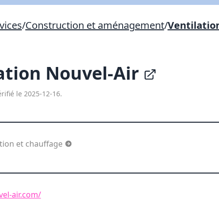
Lien vers inscription (sera inclus dans courriel)
vices
/
Construction et aménagement
/
Ventilatio
X Fermer
Envoyez
Copier lien
ation Nouvel-Air
X Fermer
Envoyez
rifié le 2025-12-16.
ation et chauffage
el-air.com/