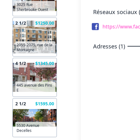
3025 Rue
Sherbrooke Ouest
Réseaux sociaux (
2 1/2
$1250.00
https://www.fa
2055-2075, rue de la
Adresses (1)
Montagne
4 1/2
$1345.00
445 avenue des Pins
E
2 1/2
$1595.00
5530 Avenue
Decelles