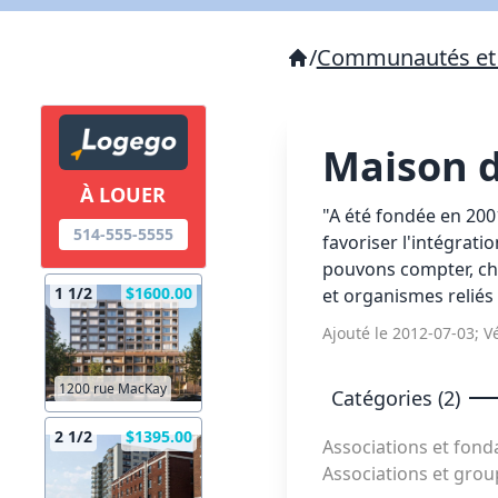
/
Communautés et 
Maison 
À LOUER
"A été fondée en 20
514-555-5555
favoriser l'intégrat
pouvons compter, ch
1 1/2
$1600.00
et organismes reliés 
Ajouté le 2012-07-03; Vé
1200 rue MacKay
Catégories (2)
2 1/2
$1395.00
Associations et fond
Associations et gr