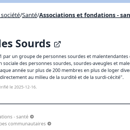
Lien vers inscription (sera inclus dans courriel)
société
/
Santé
/
Associations et fondations - sa
X Fermer
Envoyez
Copier lien
des Sourds
X Fermer
Envoyez
01 par un groupe de personnes sourdes et malentendantes 
ion sociale des personnes sourdes, sourdes-aveugles et ma
aque année sur plus de 200 membres en plus de loger dive
directement au milieu de la surdité et de la surdi-cécité".
rifié le 2025-12-16.
ations - santé
oupes communautaires