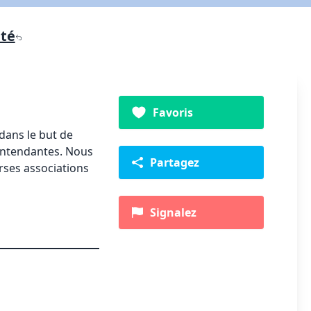
nté
Favoris
dans le but de
lentendantes. Nous
Partagez
rses associations
Signalez