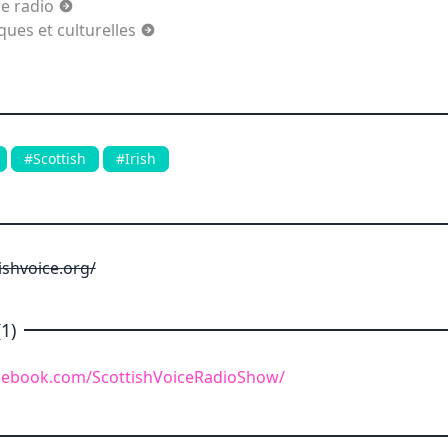
de radio
es et culturelles
#Scottish
#Irish
ishvoice.org/
1)
cebook.com/ScottishVoiceRadioShow/