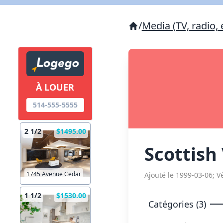
/
Media (TV, radio, 
À LOUER
514-555-5555
2 1/2
$1495.00
Scottish
1745 Avenue Cedar
Ajouté le 1999-03-06; Vé
1 1/2
$1530.00
Catégories (3)