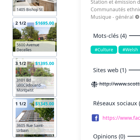
Station et émission 
Communautés ethniqu
1405 Bishop St
Musique - général
2 1/2
$1695.00
Mots-clés (4)
5600 Avenue
#Culture
#Welsh
Decelles
3 1/2
$1395.00
Sites web (1)
3101 Bd
http://www.scott
u00C9douard-
Montpetit
Réseaux sociaux (
1 1/2
$1345.00
https://www.fa
3605 Rue Saint-
Urbain
Opinions (0)