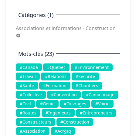
Catégories (1)
Associations et informations - Construction
Mots-clés (23)
#Canada
#Quebec
#Environnement
#Travail
#Relations
#Securite
#Sante
#Formation
#Chantiers
#Collective
#Convention
#Camionnage
#Civil
#Genie
#Ouvrages
#Voirie
#Routes
#Ingenieurs
#Entrepreneurs
#Constructeurs
#Construction
#Association
#Acrgtq