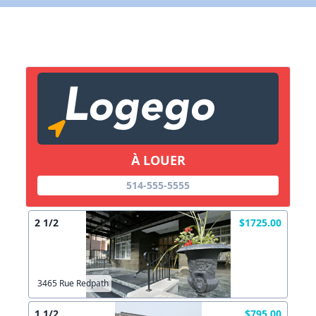
X Fermer
Lien vers inscription (sera inclus dans courriel)
X Fermer
Envoyez
Copier lien
À LOUER
514-555-5555
X Fermer
Envoyez
2 1/2
$1725.00
3465 Rue Redpath
1 1/2
$795.00