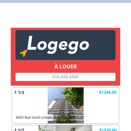
X Fermer
Lien vers inscription (sera inclus dans courriel)
X Fermer
Envoyez
Copier lien
À LOUER
514-555-5555
X Fermer
Envoyez
1 1/2
$1345.00
3605 Rue Saint-Urbain
1 1/2
$1530.00