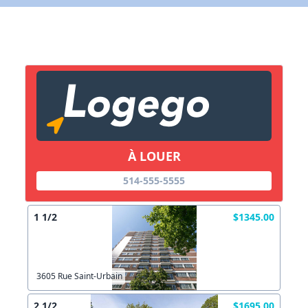
X Fermer
Lien vers inscription (sera inclus dans courriel)
X Fermer
Envoyez
Copier lien
À LOUER
X Fermer
Envoyez
514-555-5555
1 1/2
$1345.00
3605 Rue Saint-Urbain
2 1/2
$1695.00