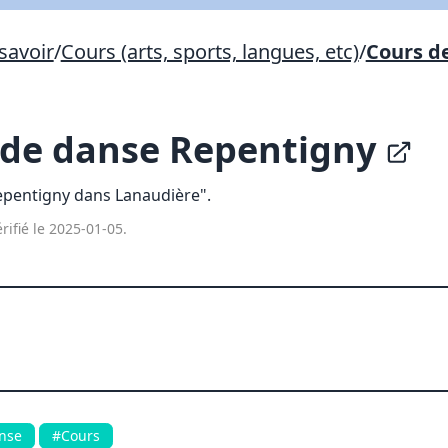
Lien vers inscription (sera inclus dans courriel)
savoir
/
Cours (arts, sports, langues, etc)
/
Cours d
X Fermer
Envoyez
Copier lien
de danse Repentigny
X Fermer
Envoyez
epentigny dans Lanaudière".
rifié le 2025-01-05.
nse
#Cours