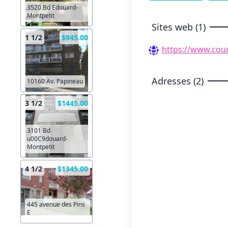
3520 Bd Edouard-
Montpetit
Sites web (1)
1 1/2
$945.00
https://www.cou
Adresses (2)
10160 Av. Papineau
3 1/2
$1445.00
3101 Bd
u00C9douard-
Montpetit
4 1/2
$1345.00
445 avenue des Pins
E