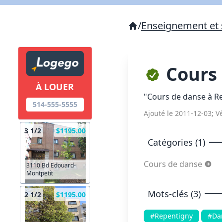
/
Enseignement et 
Cours 
À LOUER
"Cours de danse à R
514-555-5555
Ajouté le 2011-12-03; Vé
3 1/2
$1195.00
Catégories (1)
Cours de danse
3110 Bd Edouard-
Montpetit
Mots-clés (3)
2 1/2
$1195.00
#Repentigny
#Da