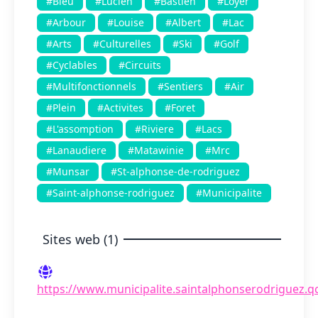
#Bleu
#Lucien
#Bastien
#Loyer
#Arbour
#Louise
#Albert
#Lac
#Arts
#Culturelles
#Ski
#Golf
#Cyclables
#Circuits
#Multifonctionnels
#Sentiers
#Air
#Plein
#Activites
#Foret
#L'assomption
#Riviere
#Lacs
#Lanaudiere
#Matawinie
#Mrc
#Munsar
#St-alphonse-de-rodriguez
#Saint-alphonse-rodriguez
#Municipalite
Sites web (1)
https://www.municipalite.saintalphonserodriguez.qc