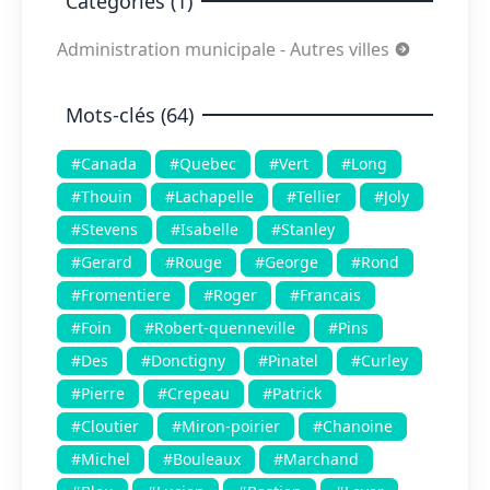
Catégories (1)
Administration municipale - Autres villes
Mots-clés (64)
#Canada
#Quebec
#Vert
#Long
#Thouin
#Lachapelle
#Tellier
#Joly
#Stevens
#Isabelle
#Stanley
#Gerard
#Rouge
#George
#Rond
#Fromentiere
#Roger
#Francais
#Foin
#Robert-quenneville
#Pins
#Des
#Donctigny
#Pinatel
#Curley
#Pierre
#Crepeau
#Patrick
#Cloutier
#Miron-poirier
#Chanoine
#Michel
#Bouleaux
#Marchand