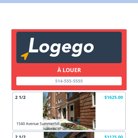
Créer un compte
X Fermer
Lien vers inscription (sera inclus dans courriel)
X Fermer
Envoyez
Copier lien
À LOUER
514-555-5555
X Fermer
Envoyez
2 1/2
$1625.00
1540 Avenue Summerhill
2 1/2
$1125.00