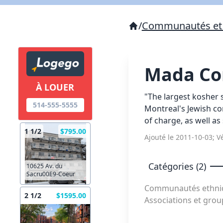
/
Communautés et 
Mada Co
À LOUER
"The largest kosher s
514-555-5555
Montreal's Jewish co
of charge, as well as
1 1/2
$795.00
Ajouté le 2011-10-03; Vé
Catégories (2)
10625 Av. du
Sacru00E9-Coeur
Communautés ethniqu
2 1/2
$1595.00
Associations et gr