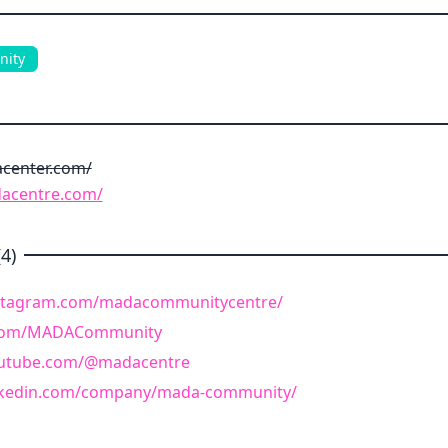
ity
center.com/
acentre.com/
4)
nstagram.com/madacommunitycentre/
r.com/MADACommunity
outube.com/@madacentre
inkedin.com/company/mada-community/