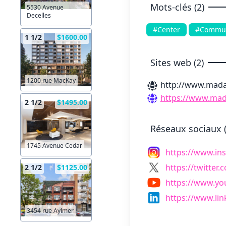
Mots-clés (2)
5530 Avenue
Decelles
#Center
#Commun
1 1/2
$1600.00
Sites web (2)
1200 rue MacKay
http://www.mada
https://www.mad
2 1/2
$1495.00
Réseaux sociaux (
1745 Avenue Cedar
https://www.i
https://twitte
2 1/2
$1125.00
https://www.y
https://www.l
3454 rue Aylmer