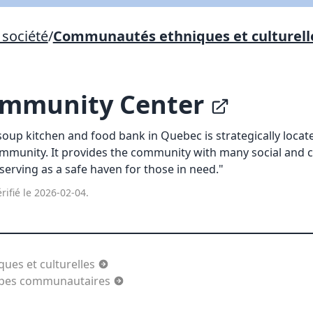
société
/
Communautés ethniques et culturell
Lien vers inscription (sera inclus dans courriel)
X Fermer
Envoyez
Copier lien
mmunity Center
X Fermer
Envoyez
oup kitchen and food bank in Quebec is strategically locate
mmunity. It provides the community with many social and cr
 serving as a safe haven for those in need."
rifié le 2026-02-04.
es et culturelles
oupes communautaires