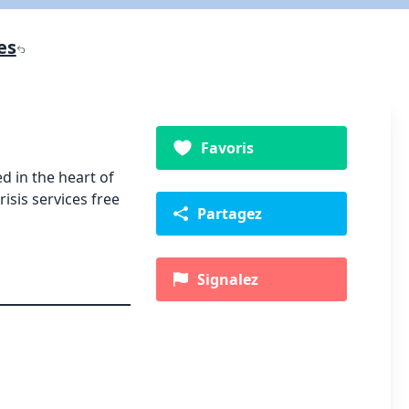
es
Favoris
d in the heart of
isis services free
Partagez
Signalez