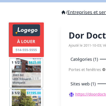
/
Entreprises et ser
Dor Doc
À LOUER
Ajouté le 2011-10-03; Vé
514-555-5555
Catégories (1)
1 1/2
$825.00
Portes et fenêtres
3065 Bd
u00C9douard-
Montpetit
Sites web (1)
3 1/2
$1195.00
https://doordoct