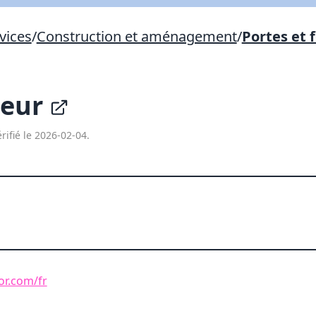
Lien vers inscription (sera inclus dans courriel)
vices
/
Construction et aménagement
/
Portes et 
X Fermer
Envoyez
Copier lien
teur
X Fermer
Envoyez
rifié le 2026-02-04.
or.com/fr