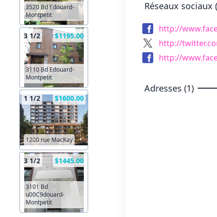
Réseaux sociaux (
3520 Bd Edouard-
Montpetit
http://www.fa
3 1/2
$1195.00
http://twitter
http://www.fa
3110 Bd Edouard-
Montpetit
Adresses (1)
1 1/2
$1600.00
1200 rue MacKay
3 1/2
$1445.00
3101 Bd
u00C9douard-
Montpetit