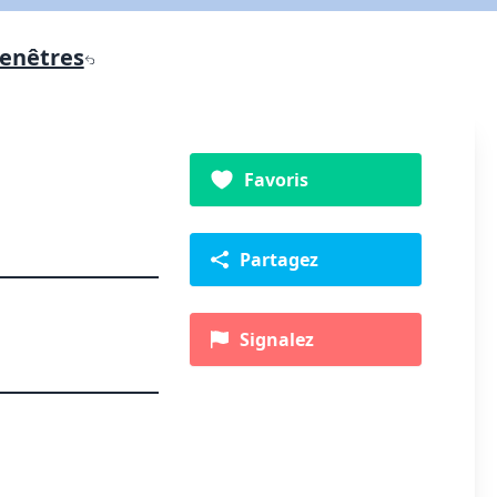
fenêtres
Favoris
Partagez
Signalez