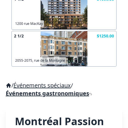
1200 rue MacKay
2 1/2
$1250.00
2055-2075, rue de la Montagne
/
Événements spéciaux
/
Événements gastronomiques
Montréal Passion