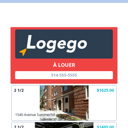
X Fermer
Lien vers inscription (sera inclus dans courriel)
X Fermer
Envoyez
Copier lien
À LOUER
X Fermer
Envoyez
514-555-5555
2 1/2
$1625.00
1540 Avenue Summerhill
2 1/2
$1495.00