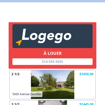
X Fermer
Lien vers inscription (sera inclus dans courriel)
X Fermer
Envoyez
Copier lien
À LOUER
X Fermer
Envoyez
514-555-5555
2 1/2
$1650.00
5600 Avenue Decelles
3 1/2
$1445.00