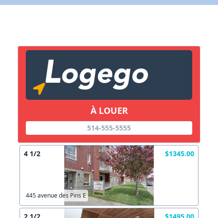
X Fermer
Lien vers inscription (sera inclus dans courriel)
X Fermer
Envoyez
Copier lien
À LOUER
X Fermer
Envoyez
514-555-5555
4 1/2
$1345.00
445 avenue des Pins E
2 1/2
$1495.00