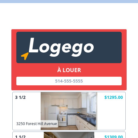
X Fermer
Lien vers inscription (sera inclus dans courriel)
X Fermer
Envoyez
Copier lien
À LOUER
514-555-5555
X Fermer
Envoyez
3 1/2
$1295.00
3250 Forest Hill Avenue
1 1/2
$1309.00