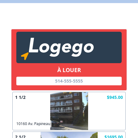
X Fermer
Lien vers inscription (sera inclus dans courriel)
X Fermer
Envoyez
Copier lien
À LOUER
X Fermer
Envoyez
514-555-5555
1 1/2
$945.00
10160 Av. Papineau
2 1/2
$1695.00