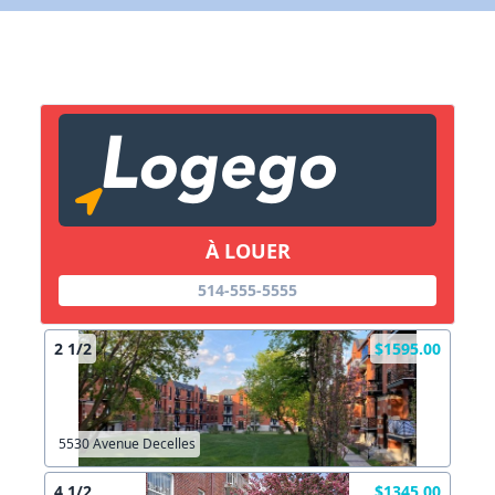
X Fermer
Lien vers inscription (sera inclus dans courriel)
X Fermer
Envoyez
Copier lien
À LOUER
X Fermer
Envoyez
514-555-5555
2 1/2
$1595.00
5530 Avenue Decelles
4 1/2
$1345.00