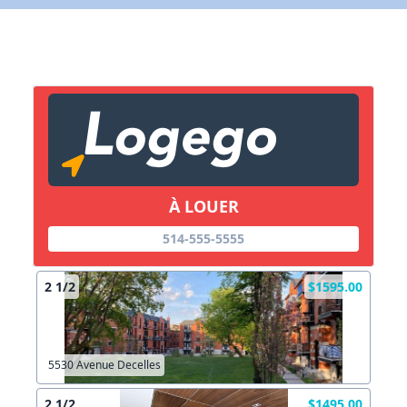
X Fermer
Lien vers inscription (sera inclus dans courriel)
X Fermer
Envoyez
Copier lien
À LOUER
X Fermer
Envoyez
514-555-5555
2 1/2
$1595.00
5530 Avenue Decelles
2 1/2
$1495.00