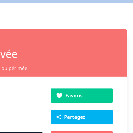
ivée
e ou périmée
Favoris
Partagez