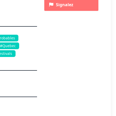
Signalez
robables
#Quebec
estivals