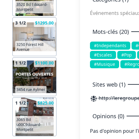
3520 Bd Edouard-
Montpetit
Événements spéciau
3 1/2
$1295.00
Mots-clés (20)
3250 Forest Hill
#Independants
#
Avenue
#Escales
#Pop
1 1/2
$1100.00
#Musique
#Regr
Sites web (1)
3454 rue Aylmer
http://leregroup
1 1/2
$825.00
Opinions (0)
3065 Bd
u00C9douard-
Montpetit
Pas d'opinion pour l