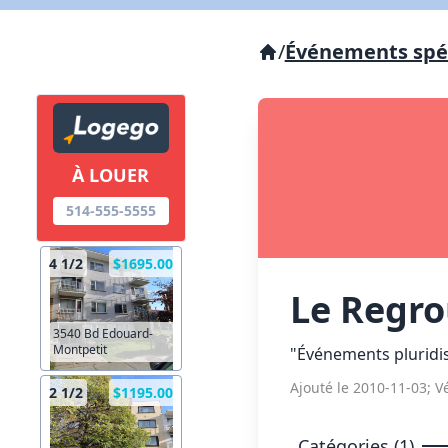
/
Événements spé
À LOUER
514-555-5555
4 1/2
$1695.00
Le Regr
3540 Bd Edouard-
Montpetit
"Événements pluridis
Ajouté le 2010-11-03; Vé
2 1/2
$1195.00
Catégories (1)