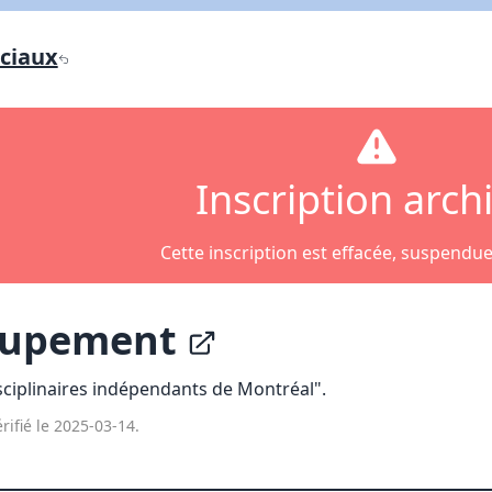
Lien vers inscription (sera inclus dans courriel)
ciaux
X Fermer
Envoyez
Copier lien
X Fermer
Envoyez
Inscription arch
Cette inscription est effacée, suspendu
oupement
ciplinaires indépendants de Montréal".
rifié le 2025-03-14.