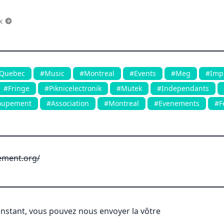
x
Quebec
#Music
#Montreal
#Events
#Meg
#Imp
#Fringe
#Piknicelectronik
#Mutek
#Independants
oupement
#Association
#Montreal
#Evenements
#F
ement.org/
'instant, vous pouvez nous envoyer la vôtre