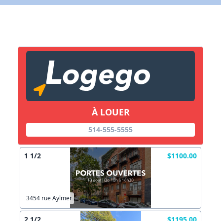
X Fermer
Lien vers inscription (sera inclus dans courriel)
X Fermer
Envoyez
Copier lien
À LOUER
X Fermer
Envoyez
514-555-5555
1 1/2
$1100.00
3454 rue Aylmer
2 1/2
$1195.00