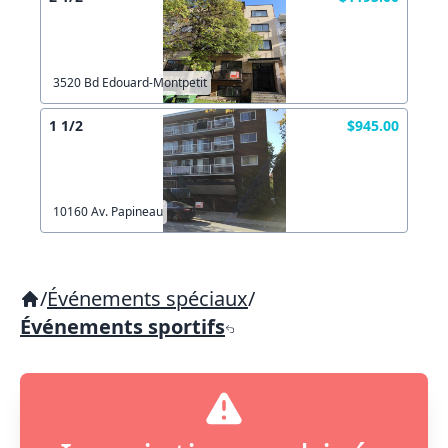
3520 Bd Edouard-Montpetit
1 1/2
$945.00
10160 Av. Papineau
/
Événements spéciaux
/
Événements sportifs