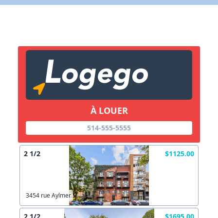
Lien vers inscription (sera inclus dans courriel)
X Fermer
Envoyez
Copier lien
À LOUER
X Fermer
Envoyez
514-555-5555
2 1/2
$1125.00
3454 rue Aylmer
2 1/2
$1695.00