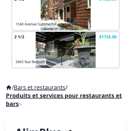
1540 Avenue Summerhill
2 1/2
$1725.00
3465 Rue Redpath
/
Bars et restaurants
/
Produits et services pour restaurants et
bars