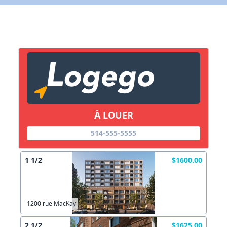
X Fermer
Lien vers inscription (sera inclus dans courriel)
X Fermer
Envoyez
Copier lien
À LOUER
X Fermer
Envoyez
514-555-5555
1 1/2
$1600.00
1200 rue MacKay
2 1/2
$1625.00