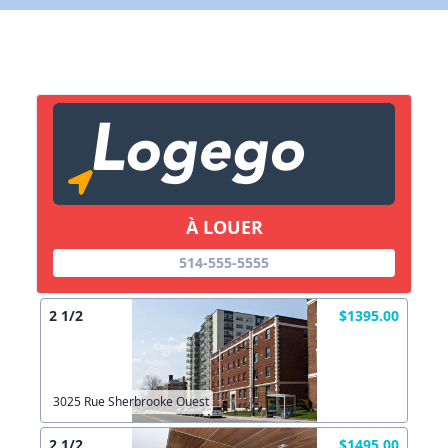
X Fermer
Lien vers inscription (sera inclus dans courriel)
X Fermer
Envoyez
Copier lien
À LOUER
X Fermer
Envoyez
514-555-5555
2 1/2
$1395.00
3025 Rue Sherbrooke Ouest
2 1/2
$1495.00