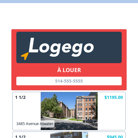
X Fermer
Lien vers inscription (sera inclus dans courriel)
X Fermer
Envoyez
Copier lien
À LOUER
X Fermer
Envoyez
514-555-5555
1 1/2
$1195.00
3485 Avenue Atwater
1 1/2
$945.00